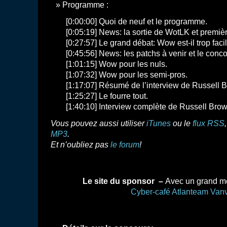
Programme :
[0:00:00] Quoi de neuf et le programme.
[0:05:19] News: la sortie de WotLK et premiè
[0:27:57] Le grand débat: Wow est-il trop faci
[0:45:56] News: les patchs à venir et le conco
[1:01:15] Wow pour les nuls.
[1:07:32] Wow pour les semi-pros.
[1:17:07] Résumé de l’interview de Russell B
[1:25:27] Le fourre tout.
[1:40:10] Interview complète de Russell Brow
Vous pouvez aussi utiliser
iTunes
ou le
flux RSS
MP3
.
Et n’oubliez pas
le forum
!
Le site du sponsor –
Avec un grand mer
Cyber-café Atlanteam Van