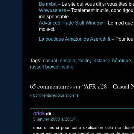
Be imba
– Le site qui vous dit si vous êtes b
Wowuseless
– Totalement inutile, donc rigo
indispensable.
Advanced Trade Skill Window
– Le mod que
mois-ci.
La boutique Amazon de Azeroth.fr
– Pour tou
Tags:
casual
,
ensidia
,
facile
,
instance héroïque
,
russell brower
,
wotlk
65 commentaires sur “AFR #28 – Casual N
« Commentaires plus anciens
oriok
dit :
5 janvier 2009 à 20:14
encore merci pour cette explication cela me déso
grand explorateur des contrées sauvages de wow ma