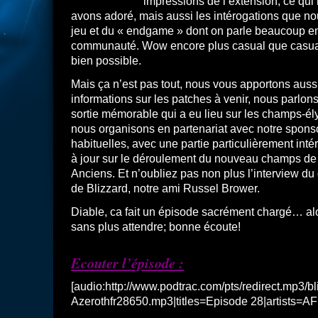
impressions de l’extension, ce qui
avons adoré, mais aussi les intérogations que no
jeu et du « endgame » dont on parle beaucoup e
communauté. Wow encore plus casual que casual 
bien possible.
Mais ça n’est pas tout, nous vous apportons aussi
informations sur les patches à venir, nous parlons
sortie mémorable qui a eu lieu sur les champs-é
nous organisons en partenariat avec notre spons
habituelles, avec une partie particulièrement int
à jour sur le déroulement du nouveau champs de 
Anciens. Et n’oubliez pas non plus l’interview du 
de Blizzard, notre ami Russel Brower.
Diable, ca fait un épisode sacrément chargé… al
sans plus attendre; bonne écoute!
Ecouter l’épisode :
[audio:http://www.podtrac.com/pts/redirect.mp3/blip
Azerothfr28650.mp3|titles=Episode 28|artists=A