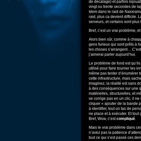
de décalage) et parfois injouabl
vingt ou trente secondes de l
Idem dans le raid de Naxxrama
raid, plus ca devient difficile. 
serveurs, et certains sont plu
Bref, c’est un vrai problème, e
Alors bien sûr, comme à chaque
gens furieux qui sont prêts à h
les choses s’arrangent… C’es
j’aimerai parler aujourd’hui.
Le problème de fond est qu’il
utilisé pour faire tourner les 
même pas tenter d’énumérer to
cette infrastructure, mais sac
imaginez, la réalité est sans
à des conséquences sur une qua
matérielles, structurelles, et
se corrige pas en un clic, il ne
cliquer « ajouter de la bande p
à identifier, tout un tas de pe
ne place et à exécuter. Et tou
Bref, Wow, c’est
compliqué
.
Mais le vrai problème dans ces
n’avez pas la patience d’att
tout ce qui s’est passé ces der