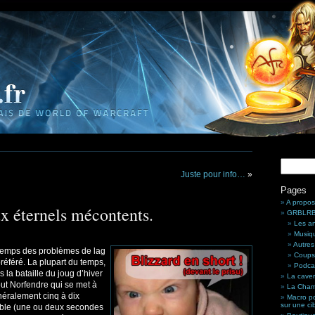
Juste pour info…
»
Pages
A propos
ux éternels mécontents.
GRBLRBL
Les a
Musiq
Autres
temps des problèmes de lag
Coups
préféré. La plupart du temps,
Podca
s la bataille du joug d’hiver
La cave
out Norfendre qui se met à
La Cham
néralement cinq à dix
Macro po
sur une ci
table (une ou deux secondes