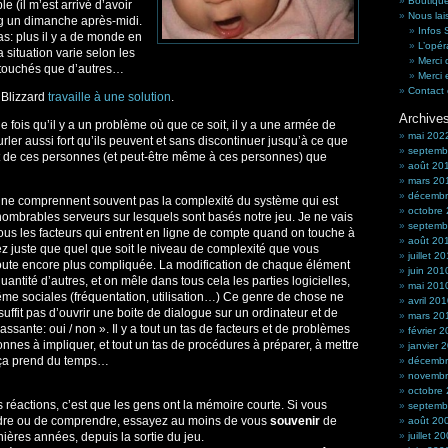
Boutique
e (il m’est arrivé d’avoir
Nous lai
ag un dimanche après-midi.
Infos
s: plus il y a de monde en
L’opér
La situation varie selon les
Merci 
s touchés que d’autres…
Merci 
Contact 
t Blizzard
travaille à une solution
.
Archive
 fois qu’il y a un problème où que ce soit, il y a une armée de
mai 202
urler aussi fort qu’ils peuvent et sans discontinuer jusqu’à ce que
septemb
t de ces personnes (et peut-être même à ces personnes) que
août 20
mars 20
décembr
s ne comprennent souvent pas la complexité du système qui est
octobre
innombrables serveurs sur lesquels sont basés notre jeu. Je ne vais
septemb
us les facteurs qui entrent en ligne de compte quand on touche à
août 20
hez juste que quel que soit le niveau de complexité que vous
juillet 2
 doute encore plus compliquée. La modification de chaque élément
juin 201
ntité d’autres, et on mêle dans tous cela les parties logicielles,
mai 201
 même sociales (fréquentation, utilisation…) Ce genre de chose ne
avril 20
 suffit pas d’ouvrir une boite de dialogue sur un ordinateur et de
mars 20
assante: oui / non ». Il y a tout un tas de facteurs et de problèmes
février 
rsonnes à impliquer, et tout un tas de procédures à préparer, à mettre
janvier 
t ça prend du temps…
décembr
novembr
octobre
 réactions, c’est que les gens ont la mémoire courte. Si vous
septemb
endre ou de comprendre, essayez au moins de vous
souvenir
de
août 20
nières années, depuis la sortie du jeu.
juillet 2