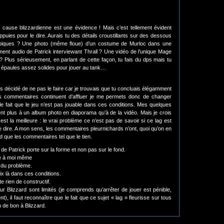
 cause blizzardienne est une évidence ! Mais c’est tellement évident
appuies pour le dire. Aurais tu des détails croustillants sur des dessous
piques ? Une photo (même floue) d’un costume de Murloc dans une
ent audio de Patrick interviewant Thrall ? Une vidéo de l’unique Mage
 Plus sérieusement, en parlant de cette façon, tu fais du dps mais tu
es épaules assez solides pour jouer au tank…
vais décidé de ne pas le faire car je trouvais que tu concluais élégamment
es commentaires continuent d’affluer je me permets donc de changer
 le fait que le jeu n’est pas jouable dans ces conditions. Mes quelques
nt plus à un album photo en diaporama qu’à de la vidéo. Mais je crois
est la meilleure : le vrai problème ce n’est pas de savoir si ce lag est
le dire. A mon sens, les commentaires pleurnichards n’ont, quoi qu’on en
rd que les commentaires tel que le tien.
t de Patrick porte sur la forme et non pas sur le fond.
re à moi même
 du problème.
x là dans ces conditions.
e rien de constructif.
r Blizzard sont limités (je comprends qu’arrêter de jouer est pénible,
), il faut reconnaître que le fait que ce sujet « lag » fleurisse sur tous
n de bon à Blizzard.