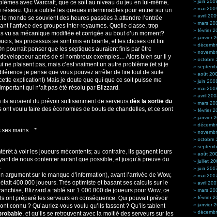
juin 200
èmes avec Warcraft, que ce soit au niveau du jeu en lui-même,
mai 200
re réseau. Qui a oublié les queues interminables pour entrer sur un
avril 20
ut le monde se souvient des heures passées à attendre l’entrée
mars 20
nt l’arrivée des groupes inter-royaumes. Quelle classe, trop
février 
 pas vu sa mécanique modifiée et corrigée au bout d’un moment?
janvier 
oucis, les processus se sont mis en branle, et les choses ont fini
décembr
On pourrait penser que les septiques auraient finis par être
novembr
 développeur après de si nombreux exemples… Alors bien sur il y
octobre
 ne plaisent pas, mais c’est vraiment un autre problème (et si je
septemb
férence je pense que vous pouvez arrêter de lire tout de suite
août 20
e cette explication!) Mais je doute que qui que ce soit puisse me
juin 200
important qui n’ait pas été résolu par Blizzard.
mai 200
avril 20
Ben ils auraient du prévoir suffisamment de serveurs
dès la sortie du
mars 20
es ont voulu faire des économies de bouts de chandelles, et ce sont
février 
janvier 
décembr
ns ses mains…*
novembr
octobre
septemb
ntérêt à voir les joueurs mécontents; au contraire, ils gagnent leurs
août 20
yant de nous contenter autant que possible, et jusqu’à preuve du
juillet 2
.
juin 200
mon argument sur le manque d’information), avant l’arrivée de Wow,
mai 200
tait 400.000 joueurs. Très optimiste et basant ses calculs sur le
avril 20
 franchise, Blizzard a tablé sur 1.000.000 de joueurs pour Wow, ce
mars 20
 ils ont préparé les serveurs en conséquence. Qui pouvait prévoir
février 
janvier 
s ont connu ? Qu’auriez-vous voulu qu’ils fassent ? Qu’ils tablent
décembr
probable
, et qu’ils se retrouvent avec la moitié des serveurs sur les