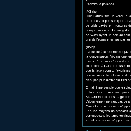
J’admire ta patience…
@Galak
Que Patrick soit un vendu à la
qu’on ne voit pas sur quoi tu t’
de table payés en montures é
banque suisse ? Un enregistrem
de WoW ayant un sort de soin ?
prends l’aggro et tu n’as pas l
@Mop
J’ai hésité à te répondre et j’a
la conversation. Voyant que l
d’avis :P. Je suis d’accord sur
incursions à Dalaran ressemble
que la façon dont tu t’exprimes 
normal, mais plutôt la façon de 
dise, pas plus d’effet sur Blizza
En fait, il me semble que le suje
Et là je parle en mon nom prop
Blizzard merde dans sa gestion
L’abonnement ne vaut pas ce pri
Mais être un « rageux » n’apport
Et si les moyens de pression su
surtout quand les amis continuent
les sites wowiens, n’apporte rie