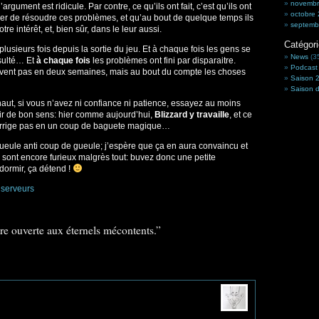
novembr
argument est ridicule. Par contre, ce qu’ils ont fait, c’est qu’ils ont
octobre
sayer de résoudre ces problèmes, et qu’au bout de quelque temps ils
septemb
tre intérêt, et, bien sûr, dans le leur aussi.
Catégor
 plusieurs fois depuis la sortie du jeu. Et à chaque fois les gens se
News
(3
nsulté… Et
à chaque fois
les problèmes ont fini par disparaitre.
Podcast
uvent pas en deux semaines, mais au bout du compte les choses
Saison 
Saison d
haut, si vous n’avez ni confiance ni patience, essayez au moins
ir de bon sens: hier comme aujourd’hui,
Blizzard y travaille
, et ce
corrige pas en un coup de baguete magique…
ueule anti coup de gueule; j’espère que ça en aura convaincu et
i sont encore furieux malgrès tout: buvez donc une petite
 dormir, ça détend !
,
serveurs
re ouverte aux éternels mécontents.”