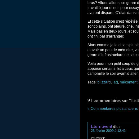
bras? Allons allons, ce genre d’
travaillé jour et nuit pour es
avaient disparu. C’était dans no
Et cette situation s’est répétée
sont plains, ont pleuré, crié, i
Mais pas en deux jours, et so
ont fini par s’arranger.
Alors comme je le disais plus 
d’avoir un peu de mémoire, vo
genre d’infrastructure ne se 
Voila pour mon petit coup de g
appaisé certains. Et à ceux qu
camomille le soir avant d’aller
Tags:
blizzard
,
lag
,
mécontent
91 commentaires sur “Lett
« Commentaires plus anciens
Eternuvent
dit :
23 février 2009 à 12:41
@Patrick