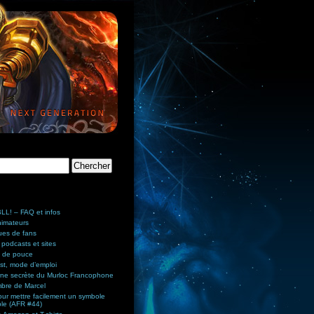
L! – FAQ et infos
nimateurs
ues de fans
 podcasts et sites
 de pouce
st, mode d’emploi
rne secrète du Murloc Francophone
bre de Marcel
ur mettre facilement un symbole
ble (AFR #44)