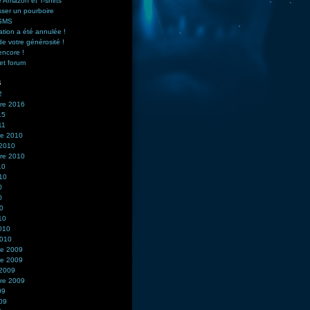
 Amazon et T-shirts
sser un pourboire
 SMS
ation a été annulée !
de votre générosité !
encore !
et forum
s
2
re 2016
15
11
e 2010
 2010
re 2010
10
010
0
0
10
10
2010
2010
e 2009
e 2009
 2009
re 2009
09
009