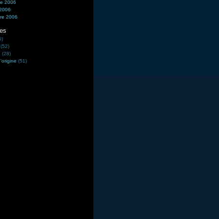
e 2006
 2006
re 2006
ies
5)
(52)
2
(28)
'origine
(51)