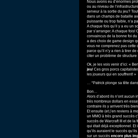
Nous avons eu d’énormes probl
ou au niveau de l’infrastructu
serveur à la sortie du jeu? To
dans un champs de bataille ava
puissante ou trop faible, n’a
A chaque fois qu’il y a eu un s
par s’arranger. A chaque fois! 
convaincus de la bonne foi du
a des choix de game design qui
vous ne comprenez pas cette di
parce qu’il n’y a rien à tirer d
citer un problème de structure 
Ok, je les vois venir d’ici: « 
jeu
! Ces gros porcs capitalist
les joueurs qui en souffrent! »
… *Patrick plonge sa tête da
Bon…
Alors d’abord ils n’ont aucun i
très nombreux dollars en essa
contraire ils y arrivent très bien
Et ensuite (et j’en reviens à 
un MMO à très grand succès c’é
succès de Warcraft III et de la
qui était déjà exceptionnel. Et
qu’ils auraient le succès qu’il
sur un succès
encore plus im