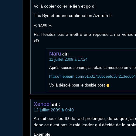
Voilà copier coller le lien et go dl
Thx Bye et bonne continuation Azeroth.fr
җ ŋдяџ җ
Ps: Hésitez pas à mettre une réponse à ma version
xD
Naru
dit :
11 juillet 2009 à 17:24
Après soucis sonore j’ai refais la musique en vit
http://filebeam.com/51b31736bceefc36f213ec6b
Voilà désolé pour le double post
Xenobi
dit :
12 juillet 2009 à 0:40
Au fait pour les ID de raid prolongée, de ce que j’ai 
donc ce n’est pas le raid leader qui décide de le prol
Exemple: