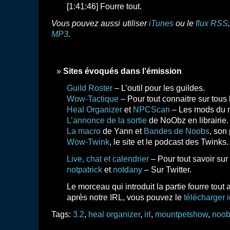
[1:41:46] Fourre tout.
Vous pouvez aussi utiliser
iTunes
ou le
flux RSS
MP3
.
Sites évoqués dans l’émission
Guild Roster
– L’outil pour les guildes.
Wow-Tactique
– Pour tout connaitre sur tous 
Heal Organizer
et
NPCScan
– Les mods du 
L’annonce de la sortie
de NoObz en librairie.
La macro
de Yann et
Bandes de Noobs
, son
Wow-Twink
, le site et le podcast des Twinks.
Live, chat et calendrier
– Pour tout savoir sur 
notpatrick
et
notdany
– Sur Twitter.
Le morceau qui introduit la partie fourre tout
après notre IRL, vous pouvez le
télécharger i
Tags:
3.2
,
heal organizer
,
irl
,
mountpetshow
,
noo