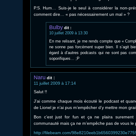
P.S. Hum… Suis-je le seul à considérer la non-
comment dire… « pas nécessairement un mal » ?
Bulby
dit :
10 juillet 2009 à 13:30
En me relisant, je me rends compte que « Comple
ne sonne pas forcément super bien. Il s’agit bi
égard à d’autres podcasts qui ne sont pas com
soporifiques… ;P
Naru
dit :
11 juillet 2009 à 17:14
Salut !!
J’ai comme chaque mois écouté le podcast et quand
de Lionel je n’ai pus m’empêcher d’y mettre mon grai
Bon c’est just for fun et ça ne plaira surement
communauté mais ça ne m’empêche pas de vous le p
http://filebeam.com/98e8210eeb1b6560399230e77