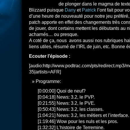
de plonger dans le magma de texte
Blizzard puisque
Dany
et
Patrick
l’ont fait pour vo
d’une heure de nouveauté pour notre jeu préféré,
patch apporte en effet des changements très con
de jouer, dont certains mettent les débutants au 
acharnés… ou presque.
A coté de ça, nous avons aussi nos rubriques habi
liens utiles, résumé de l’IRL de juin, etc. Bonne é
Ecouter l’épisode :
[audio:http://www.podtrac.com/pts/redirect.mp3/m
35|artists=AFR]
Programme:
[0:00:00] Quoi de neuf?
[0:04:18] News: 3.2, le PVP.
[0:21:55] News: 3.2, le PVE.
[0:50:43] News: 3.2, les classes.
[1:04:21] News: 3.2, les métiers et l’interface.
[1:19:46] Wow pour les nuls et les pros.
[1:32:32] L’histoire de Terremine.