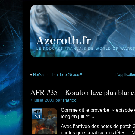
«
NoObz en librairie le 20 aout!!
L’applicatio
AFR #35 – Koralon lave plus blanc
7 juillet 2009 par
Patrick
Comme dit le proverbe: « épisode c
long en juillet! »
Avec l’arrivée des notes de patch 
d’infos qui s’abat sur nos têtes… 