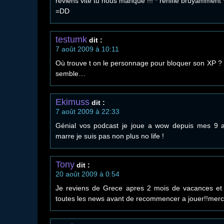
reviens vite tu nous manque !!! * renifle bruyamment 
=DD
testumk
dit :
7 août 2009 à 10:11
Où trouve t on le personnage pour bloquer son XP ? V
semble…
Ekimuss
dit :
7 août 2009 à 22:33
Génial vos podcast je joue a wow depuis mes 9 an
marre je suis pas non plus no life !
Tony
dit :
20 août 2009 à 0:54
Je reviens de Grece apres 2 mois de vacances et 
toutes les news avant de recommencer a jouer!!merc