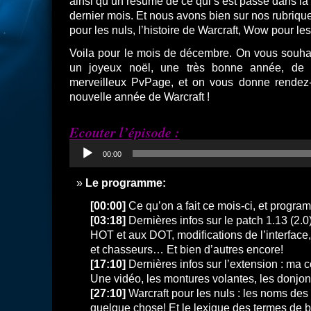
ainsi qu’un résumé de ce qui s’est passé dans la 
dernier mois. Et nous avons bien sur nos rubriqu
pour les nuls, l’histoire de Warcraft, Wow pour l
Voila pour le mois de décembre. On vous souha
un joyeux noël, une très bonne année, de 
merveilleux PvPage, et on vous donne rendez
nouvelle année de Warcraft !
Ecouter l’épisode :
Lecteur
00:00
audio
Le programme:
[00:00]
Ce qu’on a fait ce mois-ci, et progra
[03:18]
Dernières infos sur le patch 1.13 (2.0
HOT et aux DOT, modifications de l’interface,
et chasseurs… Et bien d’autres encore!
[17:10]
Dernières infos sur l’extension : ma co
Une vidéo, les montures volantes, les donjo
[27:10]
Warcraft pour les nuls : les noms des 
quelque chose! Et le lexique des termes de