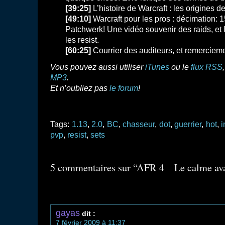
[39:25]
L’histoire de Warcraft : les origines d
[49:10]
Warcraft pour les pros : décimation:
Patchwerk! Une vidéo souvenir des raids, et 
les resist.
[60:25]
Courrier des auditeurs, et remercieme
Vous pouvez aussi utiliser
iTunes
ou le
flux RSS
MP3
.
Et n’oubliez pas
le forum
!
Tags:
1.13
,
2.0
,
BC
,
chasseur
,
dot
,
guerrier
,
hot
,
i
pvp
,
resist
,
sets
5 commentaires sur “AFR 4 – Le calme a
gayas
dit :
7 février 2009 à 11:37