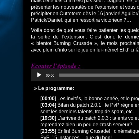
mais cette fois ci il n’est pas seul : Daghorn se jo
présenter les nouveautés de l’extension et vous
précipiter en Outreterre dès le 16 janvier! Aguila
Patrick/Daniel, qui en ressortira victorieux ?…
Voila donc de quoi vous faire patienter les quel
la sortie de l’extension. C’est donc le dern
« bientot Burning Crusade », le mois prochai
avec plein d’info sur le jeu en lui-même! Et d’ici 
Ecouter l’épisode :
Lecteur
00:00
audio
Le programme:
[00:00]
Les invités, la bonne année, et le p
[03:04]
Bilan du patch 2.0.1 : le PvP règne e
sont les derniers talents, trop de spam, etc.
[19:30]
L’arrivée du patch 2.0.3 : talents vole
reprendrez bien un peu de crash serveur?
[23:55]
Enfin! Burning Crusade! : cinématiqu
PvP, 15 instances… que du bon!