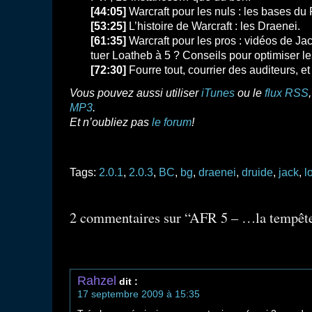
[44:05]
Warcraft pour les nuls : les bases du 
[53:25]
L’histoire de Warcraft : les Draenei.
[61:35]
Warcraft pour les pros : vidéos de Ja
tuer Loatheb à 5 ? Conseils pour optimiser l
[72:30]
Fourre tout, courrier des auditeurs, e
Vous pouvez aussi utiliser
iTunes
ou le
flux RSS
MP3
.
Et n’oubliez pas
le forum
!
Tags:
2.0.1
,
2.0.3
,
BC
,
bg
,
draenei
,
druide
,
jack
,
l
2 commentaires sur “AFR 5 – …la tempêt
Rahzel
dit :
17 septembre 2009 à 15:35