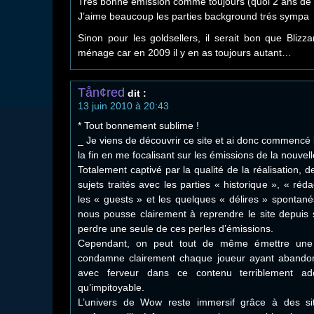
Trés bonne émission comme toujours (quoi 2 ans de r
J’aime beaucoup les parties background trés sympa
Sinon pour les goldsellers, il serait bon que Blizz
ménage car en 2009 il y en as toujours autant…
Tån¢red
dit :
13 juin 2010 à 20:43
* Tout bonnement sublime !
_ Je viens de découvrir ce site et ai donc commencé 
la fin en me focalisant sur les émissions de la nouvel
Totalement captivé par la qualité de la réalisation, d
sujets traités avec les parties « historique », « réda
les « guests » et les quelques « délires » spontané
nous pousse clairement à reprendre le site depuis 
perdre une seule de ces perles d’émissions.
Cependant, on peut tout de même émettre une cr
condamne clairement chaque joueur ayant abando
avec ferveur dans ce contenu terriblement add
qu’impitoyable.
L’univers de Wow reste immersif grâce à des site