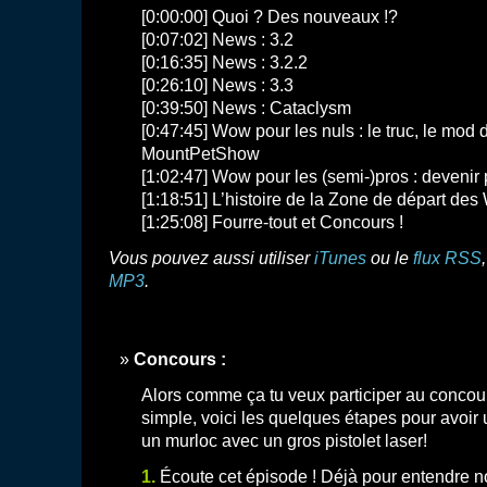
[0:00:00] Quoi ? Des nouveaux !?
[0:07:02] News : 3.2
[0:16:35] News : 3.2.2
[0:26:10] News : 3.3
[0:39:50] News : Cataclysm
[0:47:45] Wow pour les nuls : le truc, le mod 
MountPetShow
[1:02:47] Wow pour les (semi-)pros : devenir
[1:18:51] L’histoire de la Zone de départ de
[1:25:08] Fourre-tout et Concours !
Vous pouvez aussi utiliser
iTunes
ou le
flux RSS
MP3
.
Concours :
Alors comme ça tu veux participer au concou
simple, voici les quelques étapes pour avoir
un murloc avec un gros pistolet laser!
1.
Écoute cet épisode ! Déjà pour entendre n