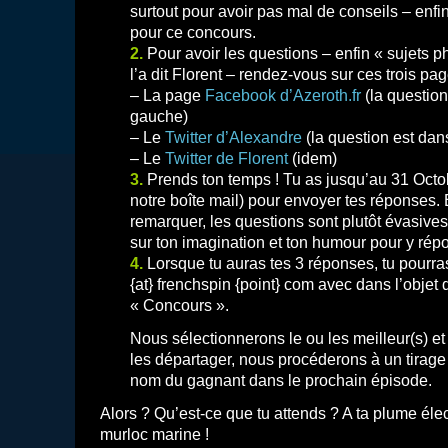
surtout pour avoir pas mal de conseils – enfi
pour ce concours.
2.
Pour avoir les questions – enfin « sujets
l’a dit Florent – rendez-vous sur ces trois pag
– La page
Facebook d’Azeroth.fr
(la question
gauche)
– Le
Twitter d’Alexandre
(la question est dans
– Le
Twitter de Florent
(idem)
3.
Prends ton temps ! Tu as jusqu’au 31 Octo
notre boîte mail) pour envoyer tes réponses.
remarquer, les questions sont plutôt évasiv
sur ton imagination et ton humour pour y répo
4.
Lorsque tu auras tes 3 réponses, tu pourra
{at} frenchspin {point} com avec dans l’objet 
« Concours ».
Nous sélectionnerons le ou les meilleur(s) et
les départager, nous procéderons à un tirage 
nom du gagnant dans le prochain épisode.
Alors ? Qu’est-ce que tu attends ? A ta plume éle
murloc marine !