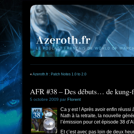
«
Azeroth.fr : Patch Notes 1.0 to 2.0
AFR #38 – Des débuts… de kung-fu
5 octobre 2009 par
Florent
Ca y est ! Après avoir enfin réussi 
Nath à la retraite, la nouvelle gén
l’émission pour cet épisode 38 d’
Et c’est avec pas loin de deux heu