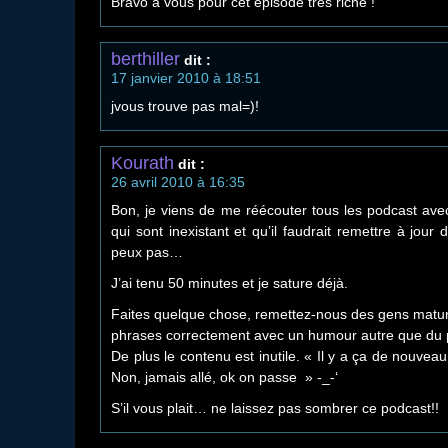
Bravo à vous pour cet épisode très riche !
berthiller
dit :
17 janvier 2010 à 18:51
jvous trouve pas mal=)!
Kourath
dit :
26 avril 2010 à 16:35
Bon, je viens de me réécouter tous les podcast avec
qui sont inexistant et qu’il faudrait remettre à jour d’
peux pas…
J’ai tenu 50 minutes et je sature déjà.
Faites quelque chose, remettez-nous des gens mature
phrases correctement avec un humour autre que du
De plus le contenu est inutile. « Il y a ça de nouvea
Non, jamais allé, ok on passe » -_-‘
S’il vous plait… ne laissez pas sombrer ce podcast!!