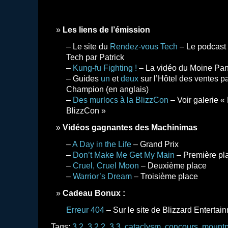
Les liens de l’émission
– Le site du
Rendez-vous Tech
– Le podcast f
Tech par Patrick
–
Kung-fu Fighting !
– La vidéo du Moine Pan
– Guides
un
et
deux
sur l’Hôtel des ventes 
Champion (en anglais)
–
Des murlocs à la BlizzCon
– Voir galerie «
BlizzCon »
Vidéos gagnantes des Machinimas
–
A Day in the Life
– Grand Prix
–
Don’t Make Me Get My Main
– Première pl
–
Cruel, Cruel Moon
– Deuxième place
–
Warrior’s Dream
– Troisième place
Cadeau Bonux :
Erreur 404
– Sur le site de Blizzard Entertai
Tags:
3.2
,
3.2.2
,
3.3
,
cataclysm
,
concours
,
mount