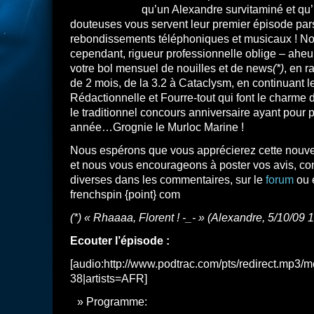
qu’un Alexandre survitaminé et qu
douteuses vous servent leur premier épisode pa
rebondissements téléphoniques et musicaux ! No
cependant, rigueur professionnelle oblige – ahe
votre bol mensuel de nouilles et de news
(*)
, en r
de 2 mois, de la 3.2 à Cataclysm, en continuant l
Rédactionnelle et Fourre-tout qui font le charme d
le traditionnel concours anniversaire ayant pour pr
année…Grognie le Murloc Marine !
Nous espérons que vous apprécierez cette nouvel
et nous vous encourageons à poster vos avis, co
diverses dans les commentaires, sur le
forum
ou e
frenchspin {point} com
(*) « Rhaaaa, Florent ! -_- » (Alexandre, 5/10/09 
Ecouter l’épisode :
[audio:http://www.podtrac.com/pts/redirect.mp3/m
38|artists=AFR]
Programme: