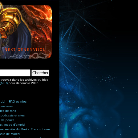
trouvez dans les archives du blog
 (AFR)
pour décembre 2006.
L! – FAQ et infos
nimateurs
ues de fans
 podcasts et sites
 de pouce
st, mode d’emploi
rne secrète du Murloc Francophone
bre de Marcel