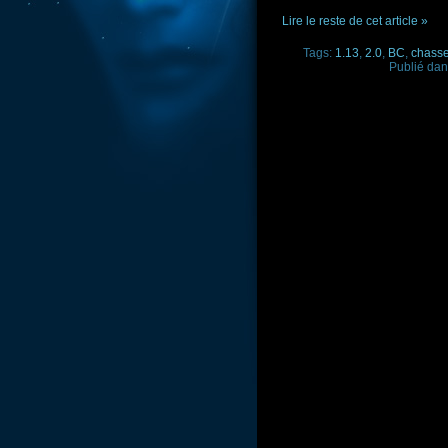
Lire le reste de cet article »
Tags:
1.13
,
2.0
,
BC
,
chasse
Publié da