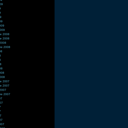
009
9
9
09
09
2009
2009
e 2008
e 2008
 2008
re 2008
08
8
8
08
08
2008
2008
e 2007
e 2007
 2007
re 2007
07
007
7
7
07
07
2007