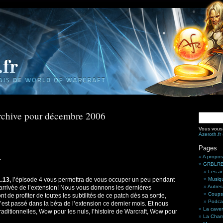
chive pour décembre 2006
Vous vous 
Azeroth.fr
Pages
…
A propos
GRBLRBL
Les a
.13,
l’épisode 4 vous permettra de vous occuper un peu pendant
Musiq
Autres
l’arrivée de l’extension! Nous vous donnons les dernières
Coups
t de profiter de toutes les subtilités de ce patch dès sa sortie,
Podca
’est passé dans la béta de l’extension ce dernier mois. Et nous
La cave
raditionnelles, Wow pour les nuls, l’histoire de Warcraft, Wow pour
La Cham