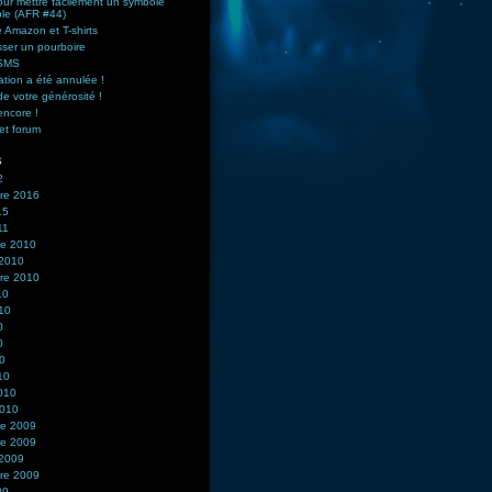
ur mettre facilement un symbole
ble (AFR #44)
 Amazon et T-shirts
sser un pourboire
 SMS
ation a été annulée !
de votre générosité !
encore !
et forum
s
2
re 2016
15
11
e 2010
 2010
re 2010
10
010
0
0
10
10
2010
2010
e 2009
e 2009
 2009
re 2009
09