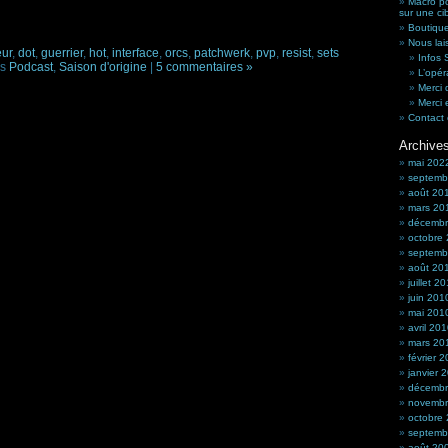
Macro po
sur une ci
Boutique
Nous lai
ur
,
dot
,
guerrier
,
hot
,
interface
,
orcs
,
patchwerk
,
pvp
,
resist
,
sets
Infos
ns
Podcast
,
Saison d'origine
|
5 commentaires »
L’opér
Merci 
Merci 
Contact 
Archive
mai 202
septemb
août 20
mars 20
décembr
octobre
septemb
août 20
juillet 2
juin 201
mai 201
avril 20
mars 20
février 
janvier 
décembr
novembr
octobre
septemb
août 20