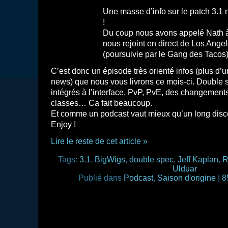
Une masse d’info sur le patch 3.1 n
!
Du coup nous avons appelé Nath à 
nous rejoint en direct de Los Ange
(poursuivie par le Gang des Tacos)
C’est donc un épisode très orienté infos (plus d’u
news) que nous vous livrons ce mois-ci. Double 
intégrés à l’interface, PvP, PvE, des changements
classes… Ca fait beaucoup.
Et comme un podcast vaut mieux qu’un long discou
Enjoy !
Lire le reste de cet article »
Tags:
3.1
,
BigWigs
,
double spec
,
Jeff Kaplan
,
R
Ulduar
Publié dans
Podcast
,
Saison d'origine
|
8