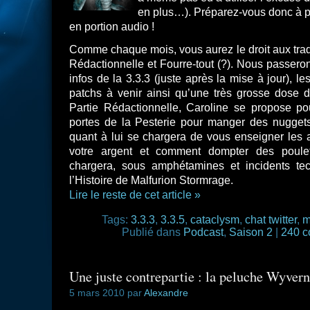
en plus…). Préparez-vous donc à 
en portion audio !
Comme chaque mois, vous aurez le droit aux trad
Rédactionnelle et Fourre-tout (?). Nous passero
infos de la 3.3.3 (juste après la mise à jour), l
patchs à venir ainsi qu’une très grosse dose 
Partie Rédactionnelle, Caroline se propose p
portes de la Pesterie pour manger des nuggets
quant à lui se chargera de vous enseigner les a
votre argent et comment dompter des poulet
chargera, sous amphétamines et incidents te
l’Histoire de Malfurion Stormrage.
Lire le reste de cet article »
Tags:
3.3.3
,
3.3.5
,
cataclysm
,
chat twitter
,
m
Publié dans
Podcast
,
Saison 2
|
240 c
Une juste contrepartie : la peluche Wyver
5 mars 2010 par
Alexandre