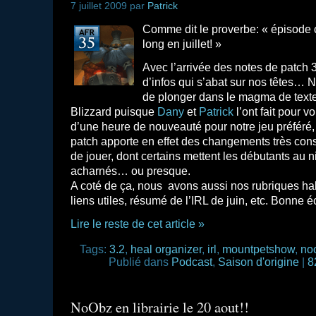
7 juillet 2009 par
Patrick
Comme dit le proverbe: « épisode c
long en juillet! »
Avec l’arrivée des notes de patch 
d’infos qui s’abat sur nos têtes… 
de plonger dans le magma de texte
Blizzard puisque
Dany
et
Patrick
l’ont fait pour vo
d’une heure de nouveauté pour notre jeu préféré,
patch apporte en effet des changements très con
de jouer, dont certains mettent les débutants au 
acharnés… ou presque.
A coté de ça, nous avons aussi nos rubriques habi
liens utiles, résumé de l’IRL de juin, etc. Bonne é
Lire le reste de cet article »
Tags:
3.2
,
heal organizer
,
irl
,
mountpetshow
,
no
Publié dans
Podcast
,
Saison d'origine
|
8
NoObz en librairie le 20 aout!!