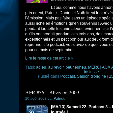
Et oui, comme nous l’avons annon
précédent, Patrick, Daniel et Nath tirent leur rév
l’émission. Mais pas faire sans un épisode spécia
aussi riche en émotions qu’en souvenirs ! Avec u
pendant laquelle les animateurs reviennent sur 
qu’ils ont produit pendant ces trois ans, des mo
exceptionnels et un petit bonjour aux deux formi
reprennent le podcast, vous avez de quoi vous oc
pour ce mois de septembre.
Lire le reste de cet article »
Tags:
adieu
,
au revoir
,
beuheuheu
,
MERCI AUX A
tristesse
Publié dans
Podcast
,
Saison d'origine
|
25
AFR #36 – Blizzcon 2009
20 août 2009 par
Patrick
[MAJ 3] Samedi 22: Podcast 3 – 
journée !