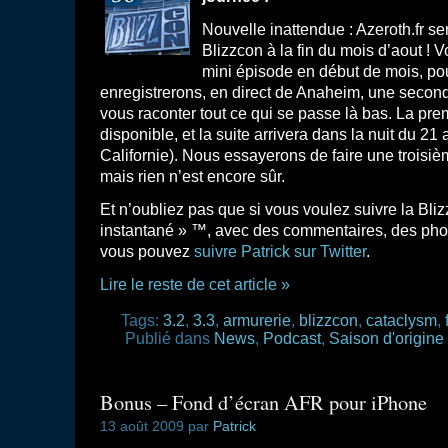
Nouvelle inattendue : Azeroth.fr se
Blizzcon à la fin du mois d’aout ! 
mini épisode en début de mois, pou
enregistrerons, en direct de Anaheim, une second
vous raconter tout ce qui se passe là bas. La prem
disponible, et la suite arrivera dans la nuit du 21
Californie). Nous essayerons de faire une troisièm
mais rien n’est encore sûr.
Et n’oubliez pas que si vous voulez suivre la Bliz
instantané » ™, avec des commentaires, des pho
vous pouvez
suivre Patrick sur Twitter
.
Lire le reste de cet article »
Tags:
3.2
,
3.3
,
armurerie
,
blizzcon
,
cataclysm
,
Publié dans
News
,
Podcast
,
Saison d'origine
Bonus – Fond d’écran AFR pour iPhone
13 août 2009 par
Patrick