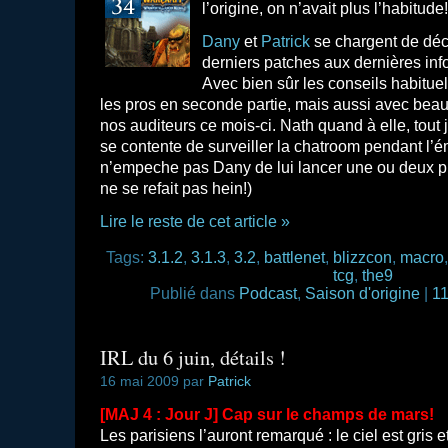
l’origine, on n’avait plus l’habitude!
Dany
et
Patrick
se chargent de déco
derniers patches aux dernières inf
Avec bien sûr les conseils habituel
les pros en seconde partie, mais aussi avec bea
nos auditeurs ce mois-ci. Nath quand à elle, tout j
se contente de surveiller la chatroom pendant l’é
n’empeche pas Dany de lui lancer une ou deux p
ne se refait pas hein!)
Lire le reste de cet article »
Tags:
3.1.2
,
3.1.3
,
3.2
,
battlenet
,
blizzcon
,
macro
tcg
,
the9
Publié dans
Podcast
,
Saison d'origine
|
11
IRL du 6 juin, détails !
16 mai 2009 par
Patrick
[MAJ 4 : Jour J] Cap sur le champs de mars!
Les parisiens l’auront remarqué : le ciel est gris 