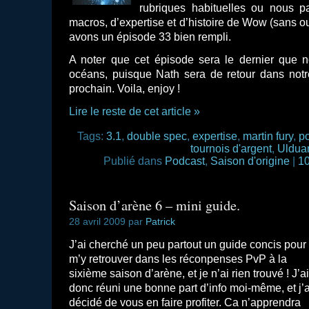
rubriques habituelles ou nous p
macros, d’expertise et d’histoire de Wow (sans oub
avons un épisode 33 bien rempli.
A noter que cet épisode sera le dernier que n
océans, puisque Nath sera de retour dans notre
prochain. Voila, enjoy !
Lire le reste de cet article »
Tags:
3.1
,
double spec
,
expertise
,
martin fury
,
p
tournois d'argent
,
Uldua
Publié dans
Podcast
,
Saison d'origine
|
10
Saison d’arène 6 – mini guide.
28 avril 2009 par
Patrick
J’ai cherché un peu partout un guide concis pour
m’y retrouver dans les réconpenses PvP à la
sixième saison d’arène, et je n’ai rien trouvé ! J’ai
donc réuni une bonne part d’info moi-même, et j’a
décidé de vous en faire profiter. Ca n’apprendra