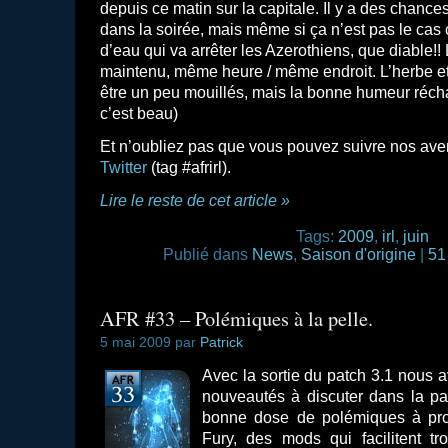
depuis ce matin sur la capitale. Il y a des chanc
dans la soirée, mais même si ça n’est pas le cas
d’eau qui va arrêter les Azerothiens, que diable!
maintenu, même heure / même endroit. L’herbe et 
être un peu mouillés, mais la bonne humeur réchau
c’est beau)
Et n’oubliez pas que vous pouvez suivre nos ave
Twitter
(tag #afrirl).
Lire le reste de cet article »
Tags:
2009
,
irl
,
juin
Publié dans
News
,
Saison d'origine
|
51
AFR #33 – Polémiques à la pelle.
5 mai 2009 par
Patrick
Avec la sortie du patch 3.1 nous
nouveautés à discuter dans la par
bonne dose de polémiques à pro
Fury, des mods qui facilitent t