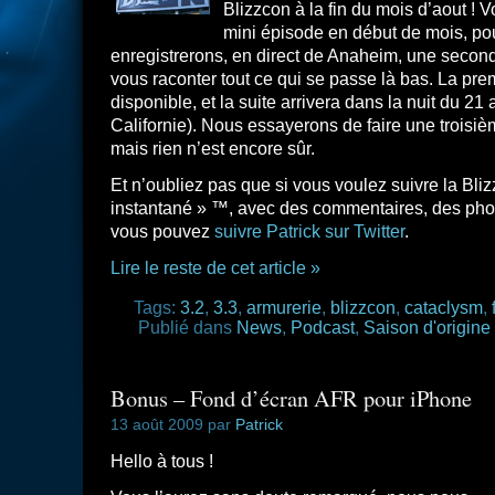
Blizzcon à la fin du mois d’aout ! 
mini épisode en début de mois, pou
enregistrerons, en direct de Anaheim, une second
vous raconter tout ce qui se passe là bas. La prem
disponible, et la suite arrivera dans la nuit du 21
Californie). Nous essayerons de faire une troisièm
mais rien n’est encore sûr.
Et n’oubliez pas que si vous voulez suivre la Bliz
instantané » ™, avec des commentaires, des pho
vous pouvez
suivre Patrick sur Twitter
.
Lire le reste de cet article »
Tags:
3.2
,
3.3
,
armurerie
,
blizzcon
,
cataclysm
,
Publié dans
News
,
Podcast
,
Saison d'origine
Bonus – Fond d’écran AFR pour iPhone
13 août 2009 par
Patrick
Hello à tous !