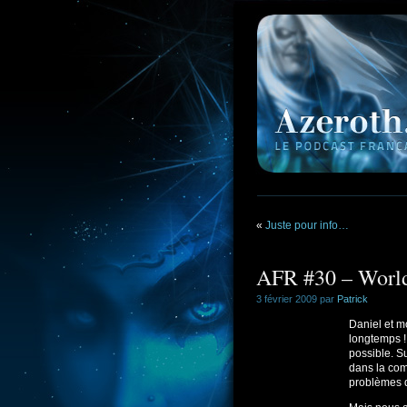
«
Juste pour info…
AFR #30 – World
3 février 2009 par
Patrick
Daniel et m
longtemps !
possible. S
dans la co
problèmes d