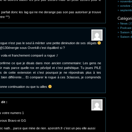
novembr
octobre
septemb
c parfait donc les lag qui ne me derange pas son pas autoriser je trouve
tre ^^)
Catégor
News
(3
Podcast
Saison 
Saison d
 rogue n’est pas le seul à mériter une petite diminution de ses dégats
@130énergie sous Overkill c’est équilibré si ?
 voila et franchement comparé a rogue :/
 confirme ce que je disais dans mon ancien commentaire: Les gens ne
isir mais parce quelle rox en pévépé et c’est pathétique. Tu joues PILE
es de cette extension et c’est pourquoi je ne répondrais plus à tes
 bien différente… Et comparer le rogue à ces 3classes, je comprends
onne continuation ou que tu ailles
)
dit :
is votre numero 1
a vous Bravo et GG
ec nath…parce que mine de rien. azerotrh.fr c’est un peu elle aussi