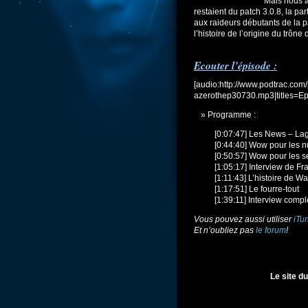
Mais nous a
restaient du patch 3.0.8, la p
aux raideurs débutants de la p
l’histoire de l’origine du trôn
Ecouter l’épisode :
[audio:http://www.podtrac.com/pt
azerothep30730.mp3|titles=Ep
Programme :
[0:07:47] Les News – La
[0:44:40] Wow pour les n
[0:50:57] Wow pour les s
[1:05:17] Interview de Fr
[1:11:43] L’histoire de W
[1:17:51] Le fourre-tout
[1:39:11] Interview comp
Vous pouvez aussi utiliser
iTu
Et n’oubliez pas
le forum
!
Le site d