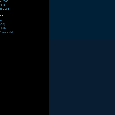
e 2006
 2006
re 2006
ies
5)
(52)
2
(28)
'origine
(51)