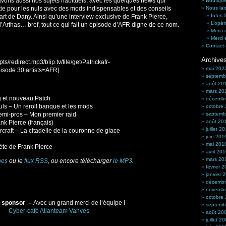
vons aussi nos sujets habituels, avec les quelques news qui
Boutique
artie pour les nuls avec des mods indispensables et des conseils
Nous lai
Infos
art de Dany. Ainsi qu’une interview exclusive de Frank Pierce,
L’opér
e d’Arthas… bref, tout ce qui fait un épisode d’AFR digne de ce nom.
Merci 
Merci 
Contact 
Archive
s/redirect.mp3/blip.tv/file/get/Patrickafr-
mai 202
isode 30|artists=AFR]
septemb
août 20
mars 20
g et nouveau Patch
décembr
uls – Un reroll banque et les mods
octobre
emi-pros – Mon premier raid
septemb
août 20
ank Pierce (français)
juillet 2
arcraft – La citadelle de la couronne de glace
juin 201
mai 201
lète de Frank Pierce
avril 20
mars 20
nes
ou le
flux RSS
, ou encore télécharger
le MP3
.
février 
janvier 
décembr
novembr
octobre
u sponsor –
Avec un grand merci de l’équipe !
septemb
Cyber-café Atlanteam Vanves
août 20
juillet 2