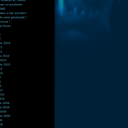
 Amazon et T-shirts
sser un pourboire
 SMS
ation a été annulée !
de votre générosité !
encore !
et forum
s
2
re 2016
15
11
e 2010
 2010
re 2010
10
010
0
0
10
10
2010
2010
e 2009
e 2009
 2009
re 2009
09
009