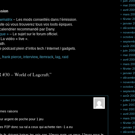
juin 200
mai 200
avril 20
ssion
mars 20
février 
wmatrix
– Les mods conseillés dans l’émission.
janvier 
ite où vous trouverez tous vos loots épiques.
décembr
 calendrier recommandé par Dany.
novembr
que »
– Le sujet sur le forum officiel.
octobre
La vidéo « live ».
septemb
ath.
août 20
 podcast plein d’infos tech / Internet / gadgets.
juin 200
mai 200
e
,
frank pierce
,
interview
,
itemrack
,
lag
,
raid
avril 20
mars 20
février 
 #30 – World of Lagcraft.”
janvier 
décembr
novembr
octobre
septemb
août 20
juillet 2
juin 200
mai 200
 mes raisons
avril 20
mars 20
leur argent de poche pour 1 jeu
février 
les P2P donc sa ral a ceux qui achette rien -1 a eu
janvier 
décembr
uple ils doivent baiser les prix pas 10euro mais un peux 12euro pour le