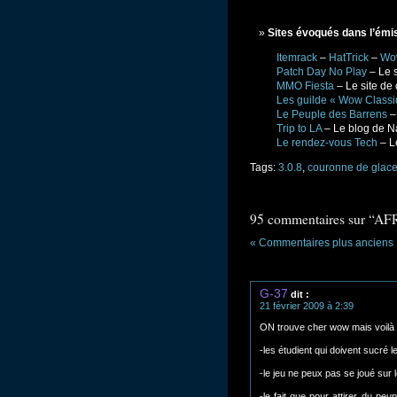
Sites évoqués dans l’émi
Itemrack
–
HatTrick
–
Wo
Patch Day No Play
– Le s
MMO Fiesta
– Le site de
Les guilde « Wow Classi
Le Peuple des Barrens
– 
Trip to LA
– Le blog de N
Le rendez-vous Tech
– Le
Tags:
3.0.8
,
couronne de glac
95 commentaires sur “AFR
« Commentaires plus anciens
G-37
dit :
21 février 2009 à 2:39
ON trouve cher wow mais voilà
-les étudient qui doivent sucré 
-le jeu ne peux pas se joué sur 
-le fait que pour attirer du pe