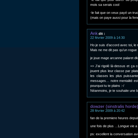
mois sa serais cool
-le fait que on veux payé un tru
(mais on paye aussi pour la fene
Ank
dit :
22 février 2009 à 14:30
Ho je suis d’accord avec toi, le
Mais ne me dit pas qu’un rogue 
je joue mage arcanne palaret dk
=> J’ai rigolé là-dessus et ça
jouent plus leur classe par pla
les classes les plus puissant
messages… notre mentalité est
pourquoi tu te plains :-/
Néanmoins, je te souhaite une b
dowzer (sinstralis horde
28 février 2009 à 20:42
fan de la premiere heures depu
une fois de plus …Longue vie 
ps: excellent la conversation av