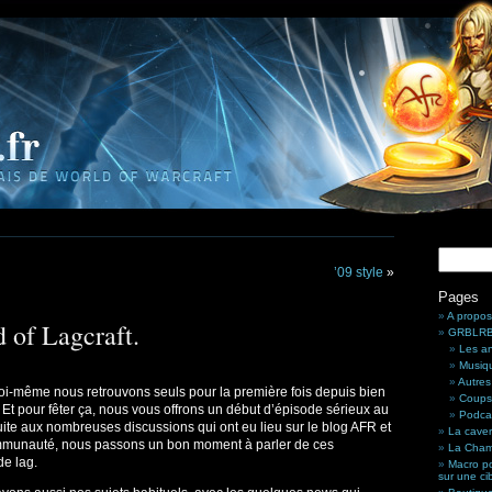
’09 style
»
Pages
A propos
 of Lagcraft.
GRBLRBL
Les a
Musiq
Autres
oi-même nous retrouvons seuls pour la première fois depuis bien
Coups
 Et pour fêter ça, nous vous offrons un début d’épisode sérieux au
Podca
uite aux nombreuses discussions qui ont eu lieu sur le blog AFR et
La cave
mmunauté, nous passons un bon moment à parler de ces
La Cham
e lag.
Macro po
sur une ci