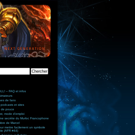
L! – FAQ et infos
nimateurs
ues de fans
 podcasts et sites
 de pouce
st, mode d’emploi
rne secrète du Murloc Francophone
bre de Marcel
ur mettre facilement un symbole
ble (AFR #44)