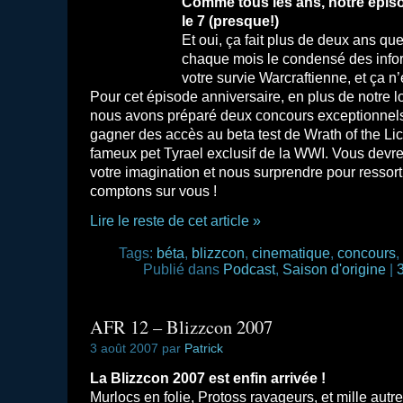
Comme tous les ans, notre épiso
le 7 (presque!)
Et oui, ça fait plus de deux ans q
chaque mois le condensé des infor
votre survie Warcraftienne, et ça n’
Pour cet épisode anniversaire, en plus de notre l
nous avons préparé deux concours exceptionnels
gagner des accès au beta test de Wrath of the Lic
fameux pet Tyrael exclusif de la WWI. Vous devrez
votre imagination et nous surprendre pour ressorti
comptons sur vous !
Lire le reste de cet article »
Tags:
béta
,
blizzcon
,
cinematique
,
concours
,
Publié dans
Podcast
,
Saison d'origine
|
AFR 12 – Blizzcon 2007
3 août 2007 par
Patrick
La Blizzcon 2007 est enfin arrivée !
Murlocs en folie, Protoss ravageurs, et mille aut