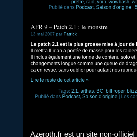
prêtre
,
raid
,
voip
,
wowbash
,
w
Publié dans
Podcast
,
Saison d'origine
|
AFR 9 – Patch 2.1 : le monstre
13 mai 2007 par
Patrick
Le patch 2.1 est la plus grosse mise à jour de 
Il mettra Illidan a portée de masse pour les raider
Il inclus également une tonne de contenu solo et 
changements longue comme une queue de drag
ca en revue, sans oublier pour autant nos rubriqu
Lire le reste de cet article »
Tags:
2.1
,
arthas
,
BC
,
bill roper
,
bliz
Publié dans
Podcast
,
Saison d'origine
|
Les co
Azeroth.fr est un site non-officie