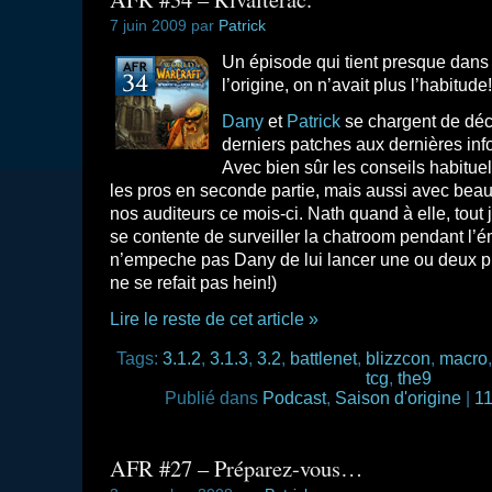
7 juin 2009 par
Patrick
Un épisode qui tient presque dans 
l’origine, on n’avait plus l’habitude!
Dany
et
Patrick
se chargent de déco
derniers patches aux dernières inf
Avec bien sûr les conseils habituel
les pros en seconde partie, mais aussi avec bea
nos auditeurs ce mois-ci. Nath quand à elle, tout j
se contente de surveiller la chatroom pendant l’é
n’empeche pas Dany de lui lancer une ou deux p
ne se refait pas hein!)
Lire le reste de cet article »
Tags:
3.1.2
,
3.1.3
,
3.2
,
battlenet
,
blizzcon
,
macro
tcg
,
the9
Publié dans
Podcast
,
Saison d'origine
|
11
AFR #27 – Préparez-vous…