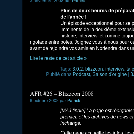
3 novembre 2008 par
Patrick
Plus de deux heures de prépara
de l’année !
Un épisode exceptionnel pour se pr
imminente de la deuxième extensio
histoire, interview, et comme touj
rigolade entre potes. Joignez vous à nous pour c
avant de rejoindre vos amis en Norfendre dans un
Lire le reste de cet article »
Tags:
3.0.2
,
blizzcon
,
interview
,
tal
Publié dans
Podcast
,
Saison d'origine
|
8
AFR #26 – Blizzcon 2008
6 octobre 2008 par
Patrick
[MAJ finale] La page est réorganis
premier, et les archives de news en
inchangé.
Cette page accueille les infos, les 