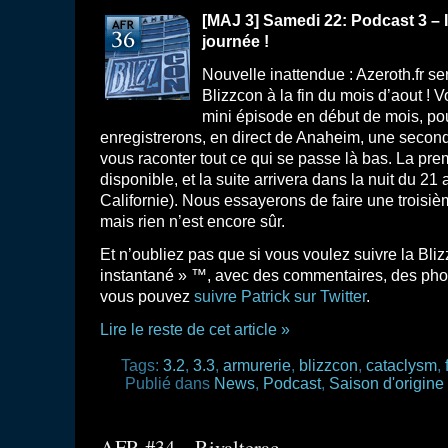
[MAJ 3] Samedi 22: Podcast 3 – 
journée !
Nouvelle inattendue : Azeroth.fr se
Blizzcon à la fin du mois d’aout ! 
mini épisode en début de mois, pou
enregistrerons, en direct de Anaheim, une second
vous raconter tout ce qui se passe là bas. La prem
disponible, et la suite arrivera dans la nuit du 21
Californie). Nous essayerons de faire une troisièm
mais rien n’est encore sûr.
Et n’oubliez pas que si vous voulez suivre la Bliz
instantané » ™, avec des commentaires, des pho
vous pouvez
suivre Patrick sur Twitter
.
Lire le reste de cet article »
Tags:
3.2
,
3.3
,
armurerie
,
blizzcon
,
cataclysm
,
Publié dans
News
,
Podcast
,
Saison d'origine
AFR #34 – Rivalterac.