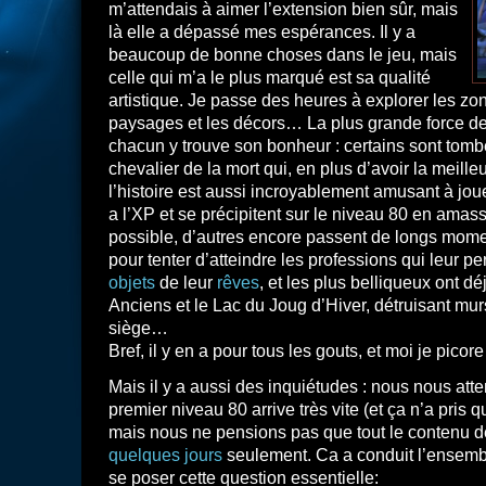
m’attendais à aimer l’extension bien sûr, mais
là elle a dépassé mes espérances. Il y a
beaucoup de bonne choses dans le jeu, mais
celle qui m’a le plus marqué est sa qualité
artistique. Je passe des heures à explorer les zon
paysages et les décors… La plus grande force de
chacun y trouve son bonheur : certains sont to
chevalier de la mort qui, en plus d’avoir la meill
l’histoire est aussi incroyablement amusant à joue
a l’XP et se précipitent sur le niveau 80 en amas
possible, d’autres encore passent de longs momen
pour tenter d’atteindre les professions qui leur pe
objets
de leur
rêves
, et les plus belliqueux ont 
Anciens et le Lac du Joug d’Hiver, détruisant murs
siège…
Bref, il y en a pour tous les gouts, et moi je picore 
Mais il y a aussi des inquiétudes : nous nous att
premier niveau 80 arrive très vite (et ça n’a pris 
mais nous ne pensions pas que tout le contenu de
quelques jours
seulement. Ca a conduit l’ensem
se poser cette question essentielle: