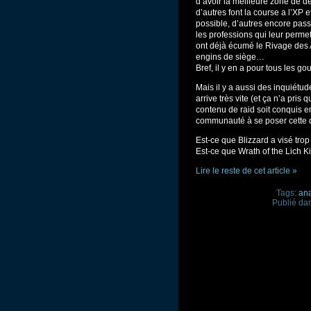
d’avoir la meilleure zone de dé
d’autres font la course a l’XP 
possible, d’autres encore pass
les professions qui leur permet
ont déjà écumé le Rivage des A
engins de siège…
Bref, il y en a pour tous les gou
Mais il y a aussi des inquiétu
arrive très vite (et ça n’a pris 
contenu de raid soit conquis 
communauté à se poser cette q
Est-ce que Blizzard a visé trop
Est-ce que Wrath of the Lich K
Lire le reste de cet article »
Tags:
ana
Publié da