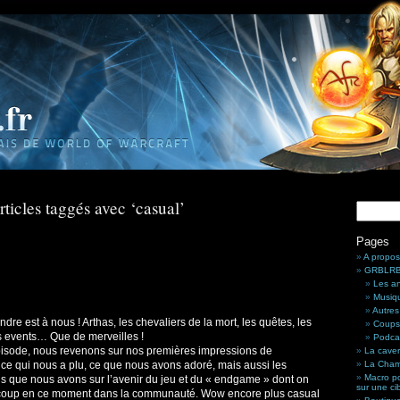
rticles taggés avec ‘casual’
Pages
A propos
GRBLRBL
Les a
Musiq
Autres
ndre est à nous ! Arthas, les chevaliers de la mort, les quêtes, les
Coups
s events… Que de merveilles !
Podca
isode, nous revenons sur nos premières impressions de
La cave
, ce qui nous a plu, ce que nous avons adoré, mais aussi les
La Cham
Macro po
ns que nous avons sur l’avenir du jeu et du « endgame » dont on
sur une ci
coup en ce moment dans la communauté. Wow encore plus casual