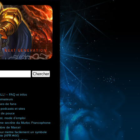
L! – FAQ et infos
nimateurs
ues de fans
 podcasts et sites
 de pouce
st, mode d’emploi
rne secrète du Murloc Francophone
bre de Marcel
ur mettre facilement un symbole
ble (AFR #44)