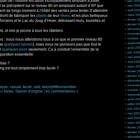
part de l’histoire est aussi incroyablement amusant à jouer,
juin 200
et se précipitent sur le niveau 80 en amassant autant d’XP que
mai 200
ent de longs moment à l’hôtel des ventes pour tenter d’atteindre
avril 20
mars 20
tront de fabriquer les
objets
de leur
rêves
, et les plus belliqueux
février 
nciens et le Lac du Joug d’Hiver, détruisant murs, tourelles et
janvier 
décembr
ts, et moi je picore à tous les râteliers.
novembr
octobre
des : nous nous attendions tous à ce que le premier niveau 80
septemb
que
quelques heures
), mais nous ne pensions pas que tout le
août 20
en
quelques jours
seulement. Ca a conduit l’ensemble de la
juin 200
uestion essentielle:
mai 200
avril 20
 bas ?
mars 20
ing est tout simplement
trop facile
?
février 
janvier 
décembr
novembr
lyse
,
casual
,
facile
,
raid
,
twentyfifthnovember
octobre
ns
News
,
Saison d'origine
|
42 commentaires »
septemb
août 20
juillet 2
juin 200
mai 200
avril 20
mars 20
février 
janvier 
décembr