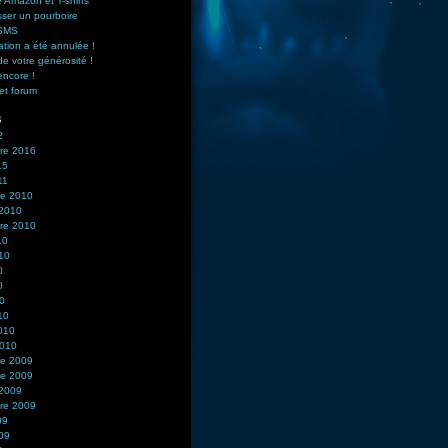
 Amazon et T-shirts
sser un pourboire
 SMS
ation a été annulée !
de votre générosité !
encore !
et forum
s
2
re 2016
15
11
e 2010
 2010
re 2010
10
010
0
0
10
10
2010
2010
e 2009
e 2009
 2009
re 2009
09
009