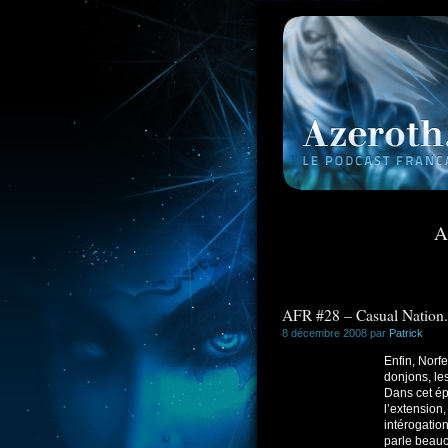
A
AFR #28 – Casual Nation.
8 décembre 2008 par
Patrick
Enfin, Norfe
donjons, le
Dans cet ép
l’extension
intérogatio
parle beau