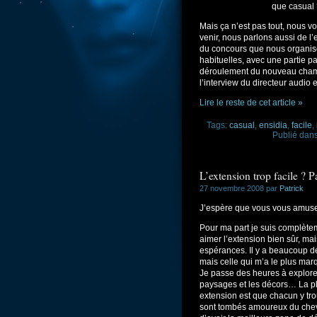
que casual 
Mais ça n’est pas tout, nous v
venir, nous parlons aussi de l
du concours que nous organiso
habituelles, avec une partie pa
déroulement du nouveau champs
l’interview du directeur audio 
Lire le reste de cet article »
Tags:
casual
,
ensidia
,
facile
,
Publié dan
L’extension trop facile ?
27 novembre 2008 par
Patrick
J’espère que vous vous amuse
Pour ma part je suis complètem
aimer l’extension bien sûr, ma
espérances. Il y a beaucoup d
mais celle qui m’a le plus marq
Je passe des heures à explorer
paysages et les décors… La pl
extension est que chacun y tro
sont tombés amoureux du cheva