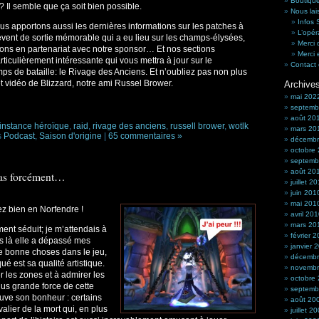
Boutique
? Il semble que ça soit bien possible.
Nous lai
Infos
ous apportons aussi les dernières informations sur les patches à
L’opér
’event de sortie mémorable qui a eu lieu sur les champs-élysées,
Merci 
ns en partenariat avec notre sponsor… Et nos sections
Merci 
rticulièrement intéressante qui vous mettra à jour sur le
Contact 
 de bataille: le Rivage des Anciens. Et n’oubliez pas non plus
et vidéo de Blizzard, notre ami Russel Brower.
Archive
mai 202
septemb
août 20
instance héroïque
,
raid
,
rivage des anciens
,
russell brower
,
wotlk
mars 20
s
Podcast
,
Saison d'origine
|
65 commentaires »
décembr
octobre
septemb
août 20
 Pas forcément…
juillet 2
juin 201
mai 201
z bien en Norfendre !
avril 20
mars 20
ent séduit; je m’attendais à
février 
is là elle a dépassé mes
janvier 
e bonne choses dans le jeu,
décembr
ué est sa qualité artistique.
novembr
 les zones et à admirer les
octobre
us grande force de cette
septemb
uve son bonheur : certains
août 20
lier de la mort qui, en plus
juillet 2