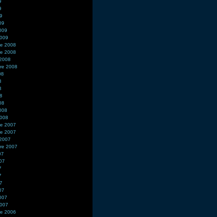
9
9
09
09
2009
2009
e 2008
e 2008
 2008
re 2008
08
8
8
08
08
2008
2008
e 2007
e 2007
 2007
re 2007
07
007
7
7
07
07
2007
2007
e 2006